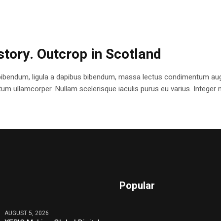
istory. Outcrop in Scotland
bibendum, ligula a dapibus bibendum, massa lectus condimentum augu
 ullamcorper. Nullam scelerisque iaculis purus eu varius. Integer mole
Popular
AUGUST 5, 2026