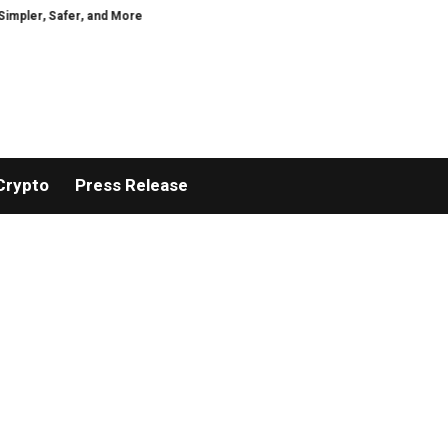
 Safer, and More Efficient
GoPept Sets New Quality Benchmark in Peptide
Crypto
Press Release